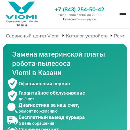
+7 (843) 254-50-42
Ежедневно с 9:00 до 21:00
Позвонить
мне утром
Сервисный центр Viomi
в
Казани
Сервисный центр Viomi
Каталог устройств
Ремонт
Замена материнской платы
робота-пылесоса
Viomi в Казани
Официальный сервис
Гарантийное обслуживание
до 3 лет
Диагностика за наш счет,
ремонт по желанию
Бесплатный выезд курьера
в день обращения
Срочный ремонт