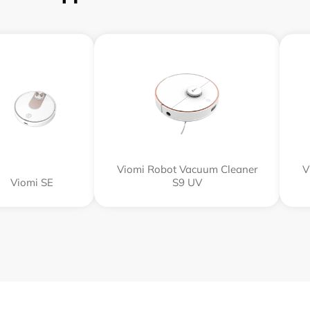
Viomi Robot Vacuum Cleaner
V
Viomi SE
S9 UV