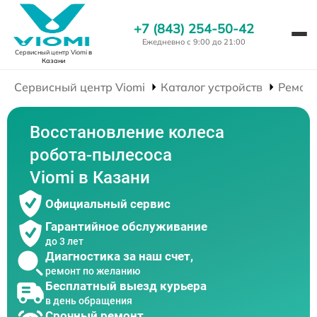
+7 (843) 254-50-42
Ежедневно с 9:00 до 21:00
Сервисный центр Viomi
в
Казани
Сервисный центр Viomi
Каталог устройств
Ремонт
Восстановление колеса
робота-пылесоса
Viomi в Казани
Официальный сервис
Гарантийное обслуживание
до 3 лет
Диагностика за наш счет,
ремонт по желанию
Бесплатный выезд курьера
в день обращения
Срочный ремонт