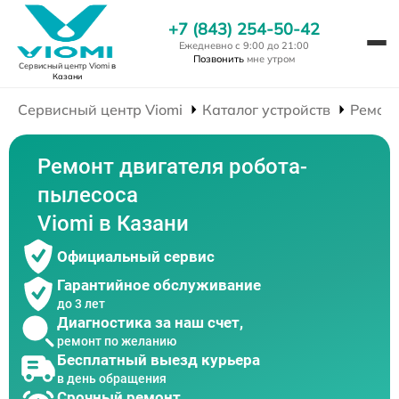
+7 (843) 254-50-42
Ежедневно с 9:00 до 21:00
Позвонить
мне утром
Сервисный центр Viomi
в
Казани
Сервисный центр Viomi
Каталог устройств
Ремонт
Ремонт двигателя робота-
пылесоса
Viomi в Казани
Официальный сервис
Гарантийное обслуживание
до 3 лет
Диагностика за наш счет,
ремонт по желанию
Бесплатный выезд курьера
в день обращения
Срочный ремонт