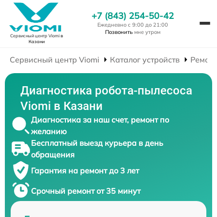
+7 (843) 254-50-42
Ежедневно с 9:00 до 21:00
Позвонить
мне утром
Сервисный центр Viomi
в
Казани
Сервисный центр Viomi
Каталог устройств
Ремонт
Диагностика робота-пылесоса
Viomi в Казани
Диагностика за наш счет, ремонт по
желанию
Бесплатный выезд курьера в день
обращения
Гарантия на ремонт до 3 лет
Срочный ремонт от 35 минут