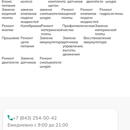
блока
колеса
комплекта
датчиков
двигателя
шнура
питания
щеток
Замена
замена
замена
Ремонт
Ремонт
Ремонт
водяной
клапанов
сматывателя
водяной
клапанов
гидросистемы
помпы
подачи
шнура
помпы
подачи
жидкостей
жидкостей
Ремонт
Калибровка
Ремонт
Профилактическая
Замена
кнопки
материнской
чистка
материнской
платы
платы
Прошивка
Ремонт
Замена
Замена
Восстановление
цепи
аккумулятора
датчиков
аккумулятора
питания
управления,
высоты,
движения
Ремонт
Замена
Ремонт
двигателя
датчиков
сматывателя
шнура
+7 (843) 254-50-42
Ежедневно с 9:00 до 21:00